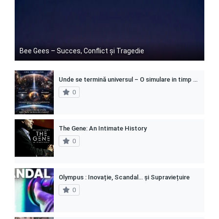
Bee Gees – Succes, Conflict și Tragedie
Unde se termină universul – O simulare in timp real
0
The Gene: An Intimate History
0
Olympus : Inovație, Scandal… și Supraviețuire
0