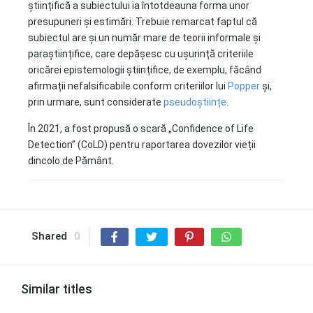
științifică a subiectului ia întotdeauna forma unor
presupuneri și estimări. Trebuie remarcat faptul că
subiectul are și un număr mare de teorii informale și
paraștiințifice, care depășesc cu ușurință criteriile
oricărei epistemologii științifice, de exemplu, făcând
afirmații nefalsificabile conform criteriilor lui
Popper
și,
prin urmare, sunt considerate
pseudoștiințe
.
În 2021, a fost propusă o scară „Confidence of Life
Detection” (CoLD) pentru raportarea dovezilor vieții
dincolo de Pământ.
Shared
0
Similar titles