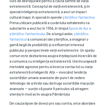
curs de desfășurare pentru a căuta semne de viață
extraterestră. Conceptul de viață extraterestră, și în
special inteligența extraterestră, a avut un impact
cultural major, în special în operele
științifico-fantastice
.
Prima utilizare publicată a cuvântului
extraterestru
ca
substantiv a avut loc în 1956, în timpul
Epocii de Aur a
științifico-fantasticului
.
De-a lungul anilor,
științifico-
fantasticul
a comunicat idei științifice, a imaginat o
gamă largă de posibilități și a influențat interesul
publicului și perspectivele vieții extraterestre. Un spațiu
comun este dezbaterea asupra înțelepciunii încercării de
a comunica cu inteligența extraterestră. Unii încurajează
metodele agresive pentru a încerca contactul cu viața
extraterestră inteligentă. Alții — invocând tendința
societăților umane avansate din punct de vedere
tehnologic de a înrobi sau distruge societățile mai puțin
avansate — susțin că poate fi periculos să atragem
atenția în mod activ asupra Pământului.
Din cauza lipsei de dovezi pro sau contra, orice abordare