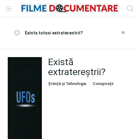
Exista totusi extraterestrii?
Există
extratereștrii?
Știință și Tehnologie
Conspirații
Controverse