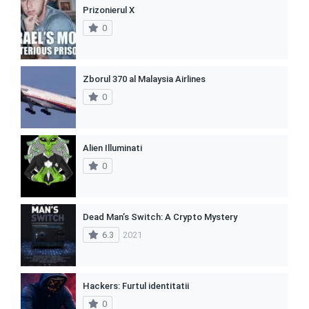
Prizonierul X
0
Zborul 370 al Malaysia Airlines
0
Alien Illuminati
0
Dead Man’s Switch: A Crypto Mystery
6.3
2021
Hackers: Furtul identitatii
0