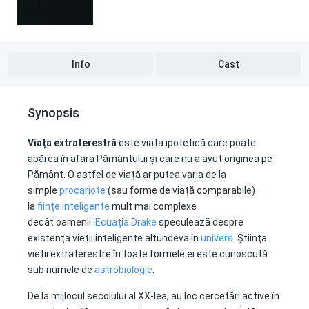
Info
Cast
Synopsis
Viața extraterestră
este viața ipotetică care poate
apărea în afara Pământului și care nu a avut originea pe
Pământ. O astfel de viață ar putea varia de la
simple
procariote
(sau forme de viață comparabile)
la
ființe inteligente
mult mai complexe
decât oamenii.
Ecuația Drake
speculează despre
existența vieții inteligente altundeva în
univers
. Știința
vieții extraterestre în toate formele ei este cunoscută
sub numele de
astrobiologie
.
De la mijlocul secolului al XX-lea, au loc cercetări active în