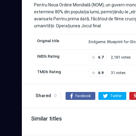
Pentru Noua Ordine Mondială (NOM), un guvern mondial
extermine 80% din populația lumii, permițându-le „eli
avansate.Pentru prima dată, făcătoul de filme cruci
umanității: Operațiunea Jocul final.
Original title
Endgame: Blueprint for Gl
IMDb Rating
6.7
2,181 votes
TMDb Rating
6.9
31 votes
Shared
0
Facebook
Twitter
Similar titles