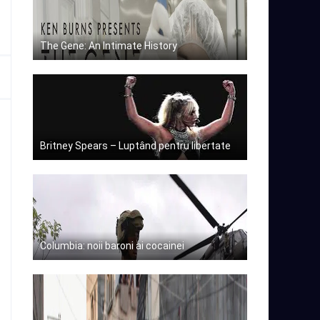
The Gene: An Intimate History
Britney Spears – Luptând pentru libertate
Columbia: noii baroni ai cocainei