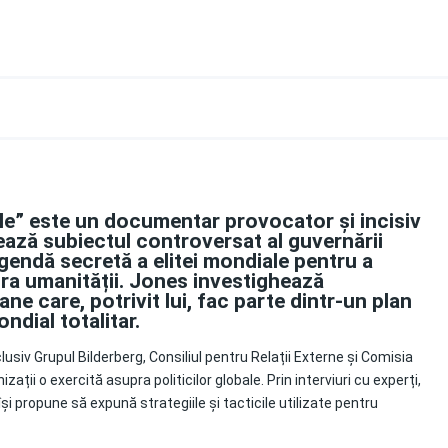
bale” este un documentar provocator și incisiv
ează subiectul controversat al guvernării
gendă secretă a elitei mondiale pentru a
pra umanității. Jones investighează
e care, potrivit lui, fac parte dintr-un plan
dial totalitar.
siv Grupul Bilderberg, Consiliul pentru Relații Externe și Comisia
ații o exercită asupra politicilor globale. Prin interviuri cu experți,
i propune să expună strategiile și tacticile utilizate pentru