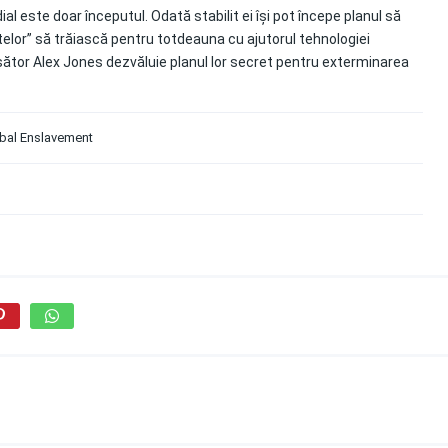
 este doar începutul. Odată stabilit ei își pot începe planul să
telor” să trăiască pentru totdeauna cu ajutorul tehnologiei
șător Alex Jones dezvăluie planul lor secret pentru exterminarea
obal Enslavement