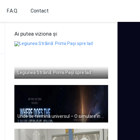
F.A.Q.
Contact
Ai putea viziona și:
Legiunea Străină: Primii Pași spre Iad
Unde se termină universul – O simulare in timp real