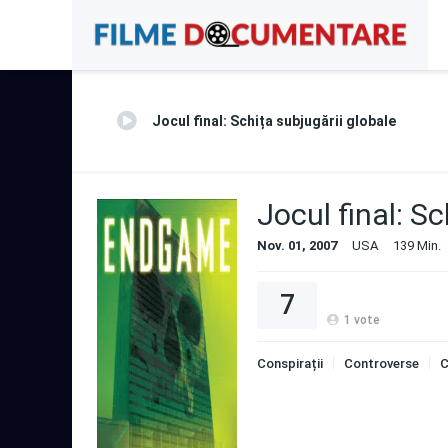
Jocul final: Schița subjugării globale
Jocul final: Sc
Nov. 01, 2007
USA
139 Min.
7
1
vote
Conspirații
Controverse
C