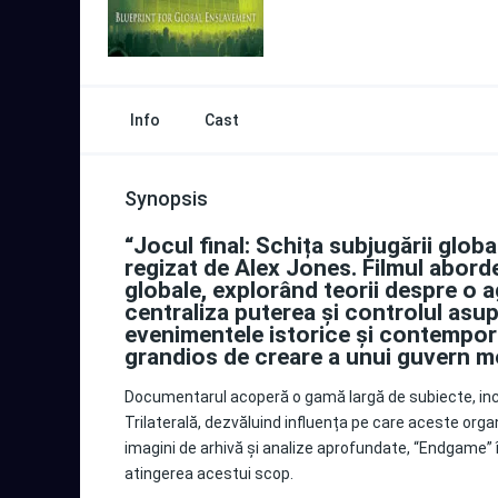
Info
Cast
Synopsis
“Jocul final: Schița subjugării glo
regizat de Alex Jones. Filmul abord
globale, explorând teorii despre o a
centraliza puterea și controlul asu
evenimentele istorice și contemporan
grandios de creare a unui guvern mon
Documentarul acoperă o gamă largă de subiecte, inclu
Trilaterală, dezvăluind influența pe care aceste organiz
imagini de arhivă și analize aprofundate, “Endgame” îș
atingerea acestui scop.