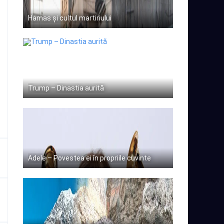
Hamas și cultul martiriului
Trump – Dinastia aurită
Adele – Povestea ei în propriile cuvinte