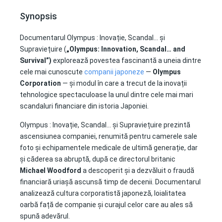
Synopsis
Documentarul Olympus : Inovație, Scandal… și
Supraviețuire (
„Olympus: Innovation, Scandal… and
Survival”)
explorează povestea fascinantă a uneia dintre
cele mai cunoscute
companii japoneze
—
Olympus
Corporation
— și modul în care a trecut de la inovații
tehnologice spectaculoase la unul dintre cele mai mari
scandaluri financiare din istoria Japoniei.
Olympus : Inovație, Scandal… și Supraviețuire prezintă
ascensiunea companiei, renumită pentru camerele sale
foto și echipamentele medicale de ultimă generație, dar
și căderea sa abruptă, după ce directorul britanic
Michael Woodford
a descoperit și a dezvăluit o fraudă
financiară uriașă ascunsă timp de decenii. Documentarul
analizează cultura corporatistă japoneză, loialitatea
oarbă față de companie și curajul celor care au ales să
spună adevărul.