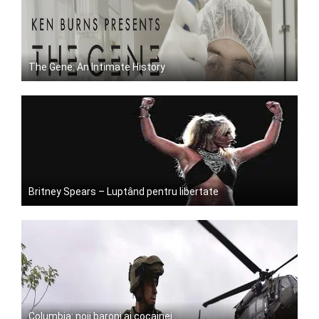
The Gene: An Intimate History
Britney Spears – Luptând pentru libertate
Columbia: noii baroni ai cocainei