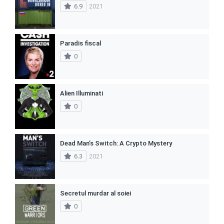
6.9
2021
Paradis fiscal
0
Alien Illuminati
0
Dead Man’s Switch: A Crypto Mystery
6.3
2021
Secretul murdar al soiei
0