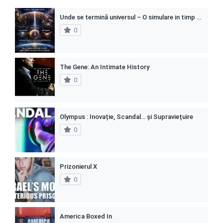
Unde se termină universul – O simulare in timp real
0
The Gene: An Intimate History
0
Olympus : Inovație, Scandal… și Supraviețuire
0
Prizonierul X
0
America Boxed In