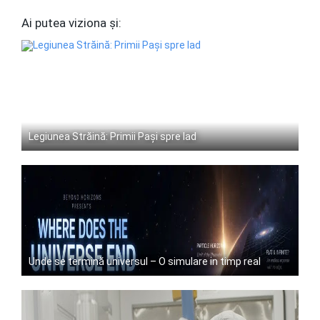
Ai putea viziona și:
Legiunea Străină: Primii Pași spre Iad
Unde se termină universul – O simulare in timp real