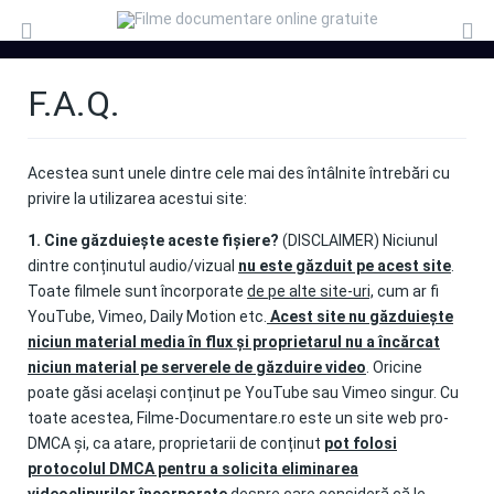
F.A.Q.
Acestea sunt unele dintre cele mai des întâlnite întrebări cu
privire la utilizarea acestui site:
1. Cine găzduiește aceste fișiere?
(DISCLAIMER)
Niciunul
dintre conținutul audio/vizual
nu este găzduit pe acest site
.
Toate filmele sunt încorporate
de pe alte site-uri,
cum ar fi
YouTube, Vimeo, Daily Motion etc.
Acest site nu găzduiește
niciun material media în flux și proprietarul nu a încărcat
niciun material pe serverele de găzduire video
.
Oricine
poate găsi același conținut pe YouTube sau Vimeo singur.
Cu
toate acestea, Filme-Documentare.ro este un site web pro-
DMCA și, ca atare, proprietarii de conținut
pot folosi
protocolul DMCA pentru a solicita eliminarea