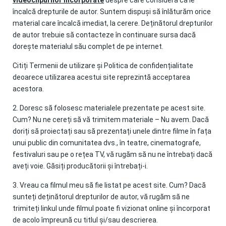
videoclipurilor încorporate
despre care consideră că le
încalcă drepturile de autor.
Suntem dispuși să înlăturăm orice
material care încalcă imediat, la cerere.
Deținătorul drepturilor
de autor trebuie să contacteze în continuare sursa dacă
dorește materialul său complet de pe internet.
Citiți Termenii de utilizare și Politica de confidențialitate
deoarece utilizarea acestui site reprezintă acceptarea
acestora.
2. Doresc să folosesc materialele prezentate pe acest site.
Cum?
Nu ne cereți să vă trimitem materiale – Nu avem.
Dacă
doriți să proiectați sau să prezentați unele dintre filme în fața
unui public din comunitatea dvs., în teatre, cinematografe,
festivaluri sau pe o rețea TV, vă rugăm să nu ne întrebați dacă
aveți voie.
Găsiți producătorii și întrebați-i.
3. Vreau ca filmul meu să fie listat pe acest site.
Cum?
Dacă
sunteți deținătorul drepturilor de autor, vă rugăm să ne
trimiteți linkul unde filmul poate fi vizionat online și încorporat
de acolo împreună cu titlul și/sau descrierea.