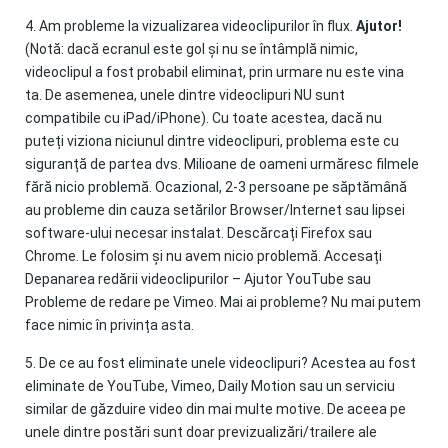
4. Am probleme la vizualizarea videoclipurilor în flux.
Ajutor!
(Notă: dacă ecranul este gol și nu se întâmplă nimic,
videoclipul a fost probabil eliminat, prin urmare nu este vina
ta. De asemenea, unele dintre videoclipuri NU sunt
compatibile cu iPad/iPhone).
Cu toate acestea, dacă nu
puteți viziona niciunul dintre videoclipuri, problema este cu
siguranță de partea dvs.
Milioane de oameni urmăresc filmele
fără nicio problemă.
Ocazional, 2-3 persoane pe săptămână
au probleme din cauza setărilor Browser/Internet sau lipsei
software-ului necesar instalat.
Descărcați Firefox sau
Chrome.
Le folosim și nu avem nicio problemă.
Accesați
Depanarea redării videoclipurilor – Ajutor YouTube sau
Probleme de redare pe Vimeo.
Mai ai probleme?
Nu mai putem
face nimic în privința asta.
5. De ce au fost eliminate unele videoclipuri?
Acestea au fost
eliminate de YouTube, Vimeo, Daily Motion sau un serviciu
similar de găzduire video din mai multe motive.
De aceea pe
unele dintre postări sunt doar previzualizări/trailere ale