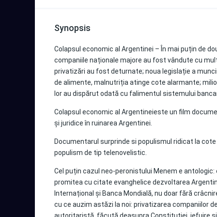
Synopsis
Colapsul economic al Argentinei – În mai puțin de două
companiile naționale majore au fost vândute cu mult s
privatizări au fost deturnate; noua legislație a muncii
de alimente, malnutriția atinge cote alarmante; mili
lor au dispărut odată cu falimentul sistemului banca
Colapsul economic al Argentineieste un film document
și juridice în ruinarea Argentinei.
Documentarul surprinde si populismul ridicat la cote 
populism de tip telenovelistic.
Cel puțin cazul neo-peronistului Menem e antologic: 
promitea cu citate evanghelice dezvoltarea Argentin
Internațional și Banca Mondială, nu doar fără crâcni
cu ce auzim astăzi la noi: privatizarea companiilor de 
autoritaristă, făcută deasupra Constituției, jefuire și