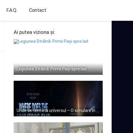
F.A.Q.
Contact
Ai putea viziona și:
Legiunea Străină: Primii Pași spre Iad
Unde se termină universul – O simulare in timp real