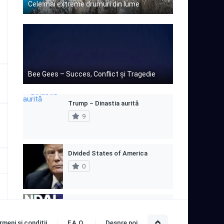
Cele mai extreme drumuri din lume
Bee Gees – Succes, Conflict și Tragedie
Trump – Dinastia aurită
9
Divided States of America
0
Olympus : Inovație, Scandal… și Supraviețuire
0
rmeni și condiții
F.A.Q.
Despre noi