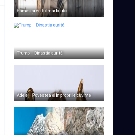
Hamas și cultul martiriului
Trump – Dinastia aurită
Adele – Povestea ei în propriile cuvinte