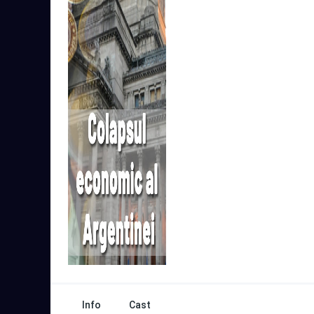
Info
Cast