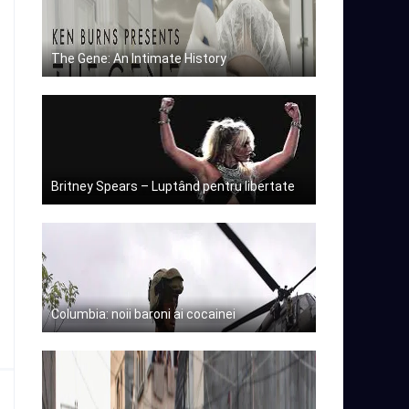
The Gene: An Intimate History
Britney Spears – Luptând pentru libertate
Columbia: noii baroni ai cocainei