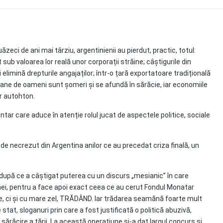
zeci de ani mai târziu, argentinienii au pierdut, practic, totul:
ub valoarea lor reală unor corporații străine; câștigurile din
 elimină drepturile angajaților; într-o țară exportatoare tradițională
oane de oameni sunt șomeri și se afundă în sărăcie, iar economiile
r autohton.
ar care aduce în atenție rolul jucat de aspectele politice, sociale
de necrezut din Argentina anilor ce au precedat criza finală, un
după ce a câștigat puterea cu un discurs „mesianic” în care
ei, pentru a face apoi exact ceea ce au cerut Fondul Monatar
re, ci și cu mare zel, TRĂDÂND. Iar trădarea seamănă foarte mult
stat, sloganuri prin care a fost justificată o politică abuzivă,
 sărăcire a țării. La această operațiune și-a dat largul concurs și