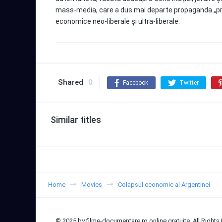
mass-media, care a dus mai departe propaganda „privatiz
economice neo-liberale și ultra-liberale.
Shared
0
Facebook
Twitter
Similar titles
Home
Movies
Colapsul economic al Argentinei
© 2025 by filme-documentare.ro online gratuite. All Rights