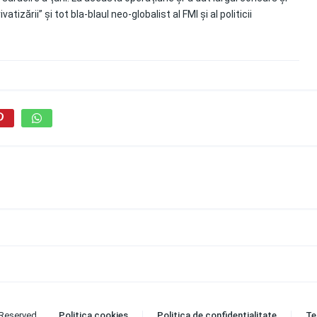
ării” și tot bla-blaul neo-globalist al FMI și al politicii
 Reserved.
Politica cookies
Politica de confidențialitate
Te