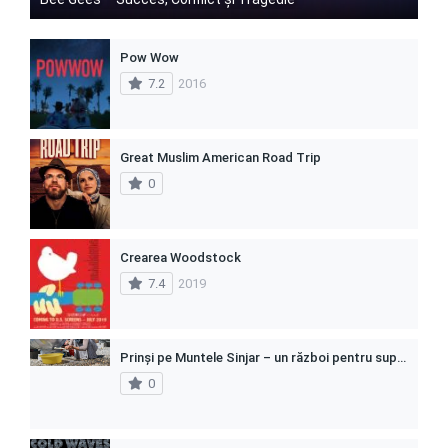
Pow Wow
7.2
2016
Great Muslim American Road Trip
0
Crearea Woodstock
7.4
2019
Prinși pe Muntele Sinjar – un război pentru supraviețuire
0