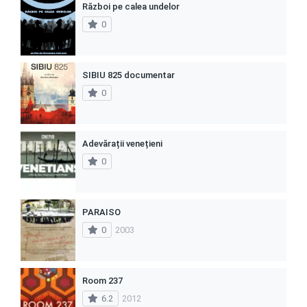
Război pe calea undelor
0
SIBIU 825 documentar
0
Adevărații venețieni
0
PARAISO
0
2003
Room 237
6.2
2012