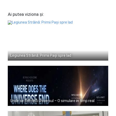
Ai putea viziona și:
Legiunea Străină: Primii Pași spre Iad
Unde se termină universul – O simulare in timp real