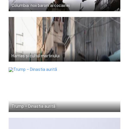
Columbia: noii baroni ai cocainei
Hamas și cultul martiriului
Trump – Dinastia aurită