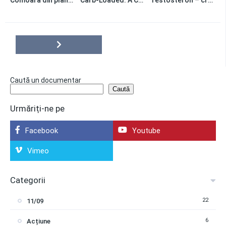
0
0
0
Caută un documentar
Caută
Urmăriți-ne pe
Facebook
Youtube
Vimeo
Categorii
22
11/09
6
Acțiune