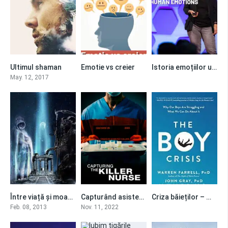
Ultimul shaman
Emotie vs creier
Istoria emoțiilor umane
6.6
0
0
May. 12, 2017
Între viață și moarte
Capturând asistenta ucigașă
Criza băieților – Warren Farrell
0
6.4
0
Feb. 08, 2013
Nov. 11, 2022