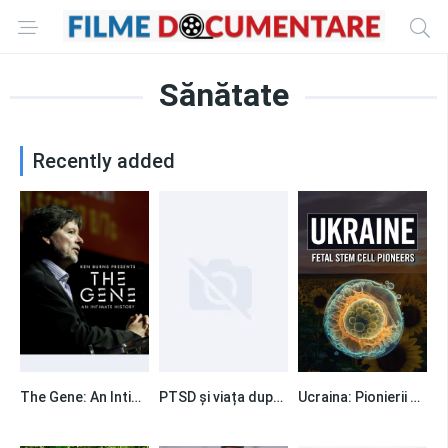
Sănătate
Recently added
The Gene: An Intimate History
PTSD și viața după război
Ucraina: Pionierii celulelor stem fetale
0
0
0