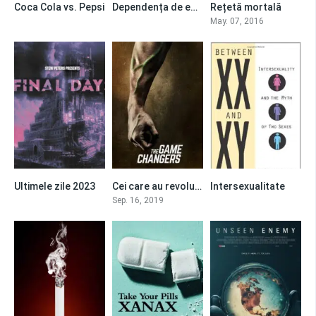
Coca Cola vs. Pepsi
Dependența de ecran
Rețetă mortală
0
0
8.5
May. 07, 2016
Ultimele zile 2023
Cei care au revoluționat jocul
Intersexualitate
0
7.8
0
Sep. 16, 2019