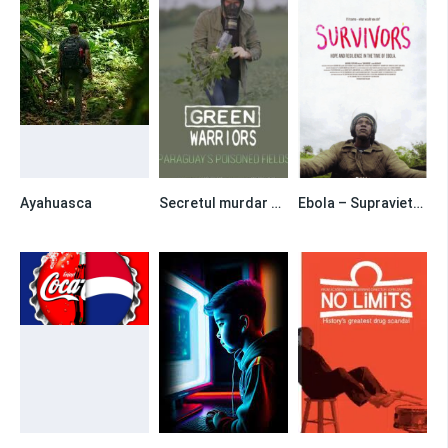
Ayahuasca
Secretul murdar al soiei
Ebola – Supravietuitorii
0
0
0