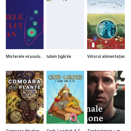
Misterele virusului Wuhan
Iubim țigările
Viitorul alimentației
0
0
0
Comoara din plante
Carb-Loaded: A Culture Dying to Eat
Testosteron – crearea unui om