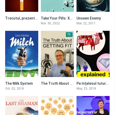
Trecutul, prezentul și viitorul dependenței de nicotină
Take Your Pills: Xanax
Unseen Enemy
0
6
7.3
Nov. 30, 2022
Mar. 22, 2017
The Milk System
The Truth About Getting Fit
Pe înţelesul tuturor
7
0
7.737
Oct. 02, 2018
May. 23, 2018