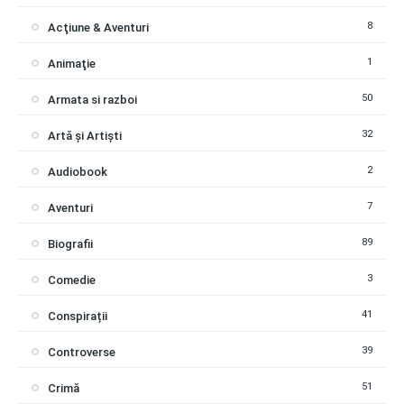
8
Acţiune & Aventuri
1
Animaţie
50
Armata si razboi
32
Artă și Artiști
2
Audiobook
7
Aventuri
89
Biografii
3
Comedie
41
Conspirații
39
Controverse
51
Crimă