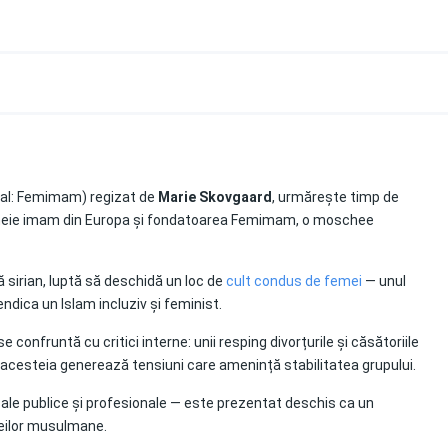
inal: Femimam) regizat de
Marie Skovgaard
, urmărește timp de
meie imam din Europa și fondatoarea Femimam, o moschee
sirian, luptă să deschidă un loc de
cult condus de femei
— unul
ndica un Islam incluziv și feminist.
onfruntă cu critici interne: unii resping divorțurile și căsătoriile
a acesteia generează tensiuni care amenință stabilitatea grupului.
ii sale publice și profesionale — este prezentat deschis ca un
meilor musulmane
.