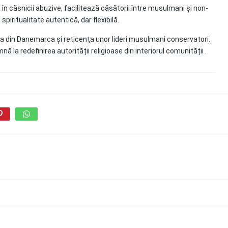
în căsnicii abuzive, facilitează căsătorii între musulmani și non-
ritualitate autentică, dar flexibilă.
 din Danemarca și reticența unor lideri musulmani conservatori.
 la redefinirea autorității religioase din interiorul comunității
.