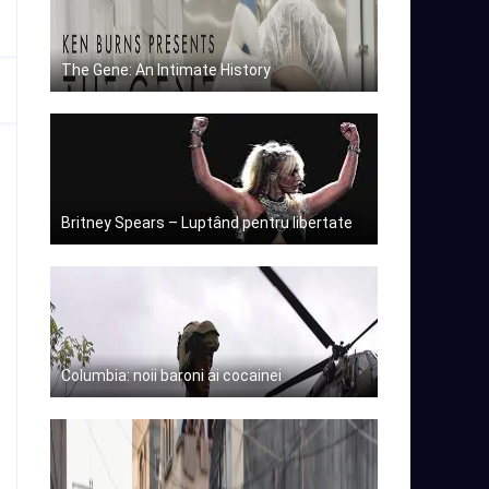
The Gene: An Intimate History
Britney Spears – Luptând pentru libertate
Columbia: noii baroni ai cocainei