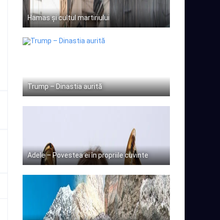
Hamas și cultul martiriului
Trump – Dinastia aurită
Adele – Povestea ei în propriile cuvinte