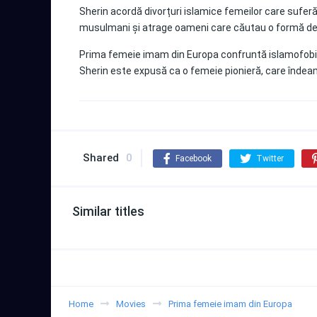
Sherin acordă divorțuri islamice femeilor care suferă 
musulmani și atrage oameni care căutau o formă de spi
Prima femeie imam din Europa confruntă islamofobia
Sherin este expusă ca o femeie pionieră, care îndeamnă
Shared
0
Facebook
Twitter
Similar titles
Home
Movies
Prima femeie imam din Europa