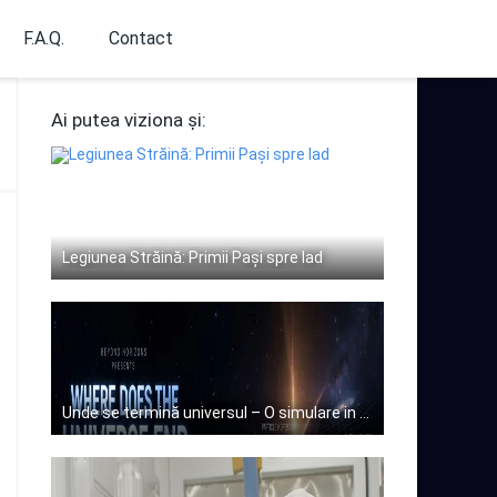
F.A.Q.
Contact
Ai putea viziona și:
Legiunea Străină: Primii Pași spre Iad
Unde se termină universul – O simulare in timp real