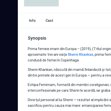
Info
Cast
Synopsis
Prima femeie imam din Europa – (2019), (Titlul orig
aproximativ trei ani viața
Sherin Khankan
, prima fe
condusă de femei în Copenhaga.
Sherin Khankan, născută din mamă finlandeză și tată 
dintre primele de acest gen în Europa — pentru a reve
Echipa Femimam, formată din membri coreligionari, se c
interconfesionale pe care Sherin le acordă, iar grab
Divorțul personal al lui Sherin — rezultat al implicăr
sacrificiu pentru cauza mai mare: emanciparea fe