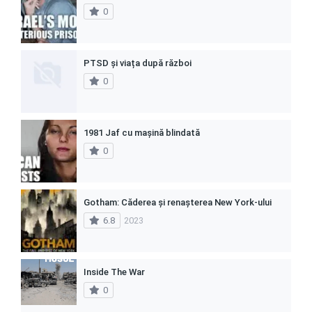
0
PTSD și viața după război
0
1981 Jaf cu mașină blindată
0
Gotham: Căderea și renașterea New York-ului
6.8
2023
Inside The War
0