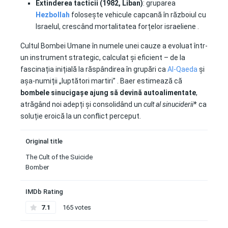
Extinderea tacticii (1982, Liban)
: gruparea
Hezbollah
folosește vehicule capcană în războiul cu
Israelul, crescând mortalitatea forțelor israeliene
.
Cultul Bombei Umane în numele unei cauze a evoluat într-
un instrument strategic, calculat și eficient – de la
fascinația inițială la răspândirea în grupări ca
Al‑Qaeda
și
așa-numiții „luptători martiri”
.
Baer estimează că
bombele sinucigașe ajung să devină autoalimentate
,
atrăgând noi adepți și consolidând un
cult al sinuciderii
* ca
soluție eroică la un conflict perceput.
Original title
The Cult of the Suicide
Bomber
IMDb Rating
7.1
165 votes