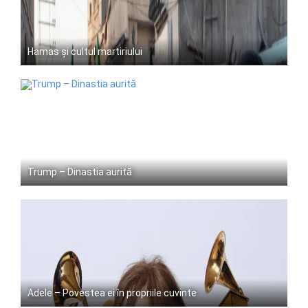
Hamas și cultul martiriului
Trump – Dinastia aurită
Adele – Povestea ei în propriile cuvinte