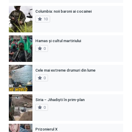
Columbia: noii baroni ai cocainei
10
Hamas și cultul martiriului
0
Cele mai extreme drumuri din lume
0
Siria – Jihadiști în prim-plan
0
Prizonierul X