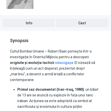
Info
Cast
Synopsis
Cultul Bombei Umane – Robert Baer pornește într-o
investigație în Orientul Mijlociu pentru a descoperi
originile și evoluția tacticii
sinucigașe
. El vizează să
înțeleagă cum un act disperat, prezentat drept
„martiriu”, a devenit o armă letală a conflictelor
contemporane.
Primul caz documentat (Iran–Iraq, 1980)
: un băiat
de 13 ani se aruncă cu exploziv în fața unui tanc
irakian. Acțiunea sa este adoptată ca simbol al
sacrificiului și eroismului în cultura șiiților.