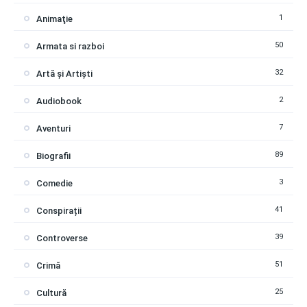
1
Animaţie
50
Armata si razboi
32
Artă și Artiști
2
Audiobook
7
Aventuri
89
Biografii
3
Comedie
41
Conspirații
39
Controverse
51
Crimă
25
Cultură