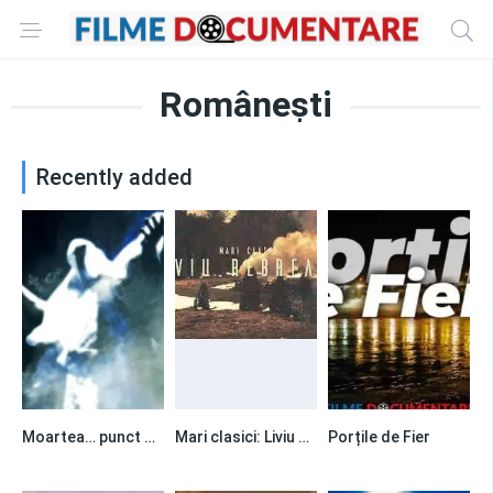
Românești
Recently added
Moartea… punct sau virgula?
Mari clasici: Liviu Rebreanu
Porțile de Fier
0
0
0